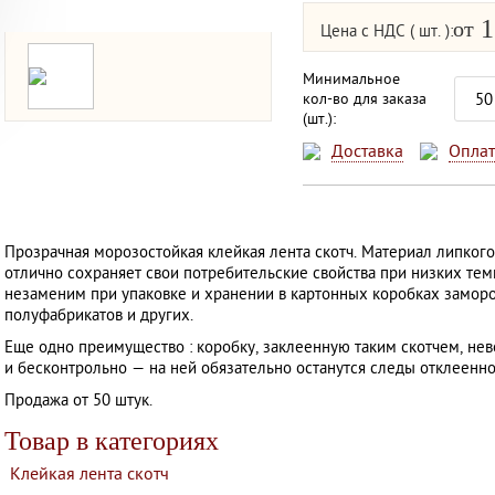
1
от
Цена с НДС ( шт. ):
Минимальное
кол-во для заказа
(шт.):
Доставка
Оплат
ТОВАР МЕСЯЦА
ТОВАР МЕСЯЦА
Прозрачная морозостойкая клейкая лента скотч. Материал липкого
отлично сохраняет свои потребительские свойства при низких тем
незаменим при упаковке и хранении в картонных коробках замор
полуфабрикатов и других.
Еще одно преимущество : коробку, заклеенную таким скотчем, н
и бесконтрольно — на ней обязательно останутся следы отклеенно
Продажа от 50 штук.
Товар в категориях
Клейкая лента скотч
Трехслойный гофрокороб
Четырехклапанный