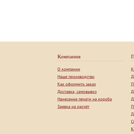
Компания
П
О компании
К
Наше производство
Д
Как оформить заказ
П
Доставка, самовывоз
Д
Нанесение печати на короба
Д
Заявка на расчёт
П
Д
С
К