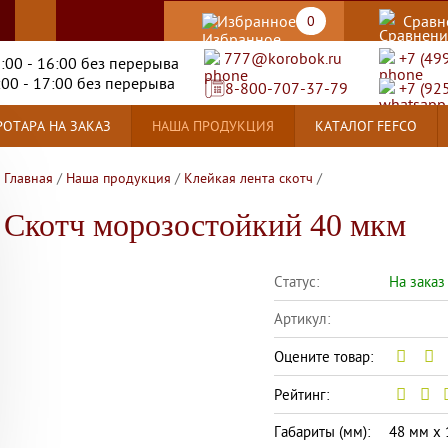
Избранное
Сравн
0
777@korobok.ru
+7 (49
8:00 - 16:00 без перерыва
:00 - 17:00 без перерыва
8-800-707-37-79
+7 (92
ОТАРА НА ЗАКАЗ
НАША ПРОДУКЦИЯ
КАТАЛОГ FEFCO
Главная
/
Наша продукция
/
Клейкая лента скотч
/
Скотч морозостойкий 40 мкм
Статус:
На заказ
Артикул:
Оцените товар:
Рейтинг:
Габариты (мм):
48 мм x 