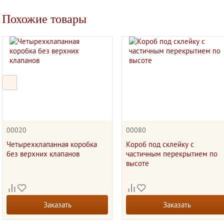
400х300х400
гофрокороб 135х113х65
Похожие товары
35.00
10.00
руб.
руб.
+
+
шт.
шт.
-
-
В КОРЗИНУ
В КОРЗИНУ
00020
00080
Четырехклапанная коробка
Короб под склейку с
без верхних клапанов
частичным перекрытием по
высоте
Заказать
Заказать