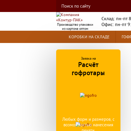
Склад: пн-пт 
Офис: пн-пт 9
Производство упаковки
из картона оптом
КОРОБКИ НА СКЛАДЕ
ГОФР
Заявка на
Расчёт
гофротары
Любых форм и размеров, с
возможностью нанесения
печати.