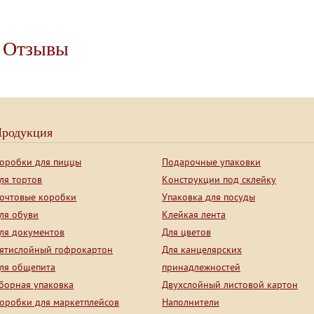
Отзывы
родукция
оробки для пиццы
Подарочные упаковки
ля тортов
Конструкции под склейку
очтовые коробки
Упаковка для посуды
ля обуви
Клейкая лента
ля документов
Для цветов
ятислойный гофрокартон
Для канцелярских
ля общепита
принадлежностей
борная упаковка
Двухслойный листовой картон
оробки для маркетплейсов
Наполнители