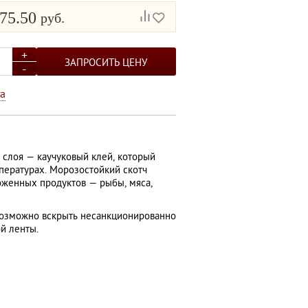
75.50
руб.
+
ЗАПРОСИТЬ ЦЕНУ
-
а
ТОВАР МЕСЯЦА
ТОВАР МЕСЯЦА
 слоя — каучуковый клей, который
пературах. Морозостойкий скотч
оженных продуктов — рыбы, мяса,
евозможно вскрыть несанкционированно
й ленты.
Четырехклапанный
Самосборная коробка под