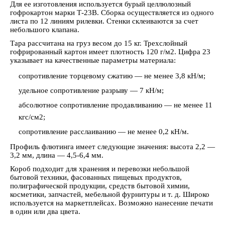
Для ее изготовления используется бурый целлюлозный
гофрокартон марки Т-23В. Сборка осуществляется из одного
листа по 12 линиям рилевки. Стенки склеиваются за счет
небольшого клапана.
Тара рассчитана на груз весом до 15 кг. Трехслойный
гофрированный картон имеет плотность 120 г/м2. Цифра 23
указывает на качественные параметры материала:
сопротивление торцевому сжатию — не менее 3,8 кН/м;
удельное сопротивление разрыву — 7 кН/м;
абсолютное сопротивление продавливанию — не менее 11
кгс/см2;
сопротивление расслаиванию — не менее 0,2 кН/м.
Профиль флютинга имеет следующие значения: высота 2,2 —
3,2 мм, длина — 4,5-6,4 мм.
Короб подходит для хранения и перевозки небольшой
бытовой техники, фасованных пищевых продуктов,
полиграфической продукции, средств бытовой химии,
косметики, запчастей, мебельной фурнитуры и т. д. Широко
используется на маркетплейсах. Возможно нанесение печати
в один или два цвета.