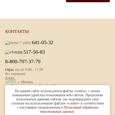
КОНТАКТЫ
641-05-32
+7 (499)
517-56-83
+7 (925)
8-800-707-37-79
Офис
пн-пт 9:00 - 17:00
без перерыва
Адрес:
127572, г. Москва,
ул. Новгородская, д. 25 , оф. 112
На нашем сайте используются файлы «cookie» с целью
повышения удобства пользования веб-сайтом. Продолжая
пользоваться данным сайтом, вы подтверждаете свое
Представленная на сайте информация носит ознакомительный
согласие на использование файлов «cookie» в соответствии
характер и не является публичной офертой, определяемой ст. 437
с настоящим уведомлением и
Политикой обработки
(2) ГК РФ.
персональных данных.