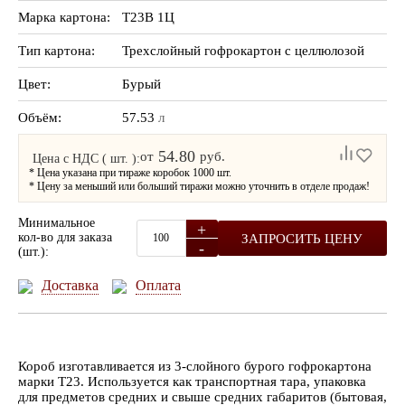
Марка картона:
Т23В 1Ц
Тип картона:
Трехслойный гофрокартон с целлюлозой
Цвет:
Бурый
Объём:
57.53
л
54.80
от
руб.
Цена с НДС ( шт. ):
* Цена указана при тираже коробок 1000 шт.
* Цену за меньший или больший тиражи можно уточнить в отделе продаж!
Минимальное
+
кол-во для заказа
ЗАПРОСИТЬ ЦЕНУ
-
(шт.):
Доставка
Оплата
Короб изготавливается из 3-слойного бурого гофрокартона
марки Т23. Используется как транспортная тара, упаковка
для предметов средних и свыше средних габаритов (бытовая,