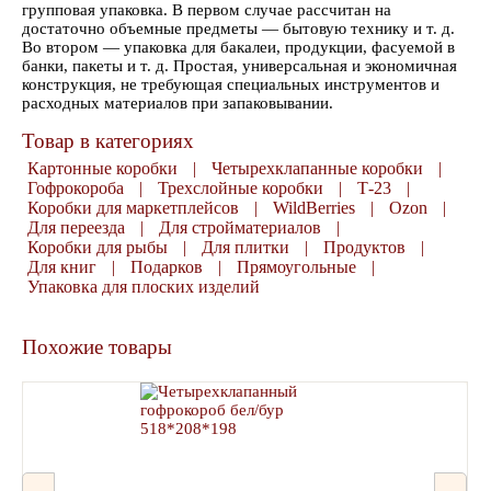
групповая упаковка. В первом случае рассчитан на
достаточно объемные предметы — бытовую технику и т. д.
Во втором — упаковка для бакалеи, продукции, фасуемой в
банки, пакеты и т. д. Простая, универсальная и экономичная
конструкция, не требующая специальных инструментов и
расходных материалов при запаковывании.
Товар в категориях
Картонные коробки
|
Четырехклапанные коробки
|
Гофрокороба
|
Трехслойные коробки
|
Т-23
|
Коробки для маркетплейсов
|
WildBerries
|
Ozon
|
Для переезда
|
Для стройматериалов
|
Коробки для рыбы
|
Для плитки
|
Продуктов
|
Для книг
|
Подарков
|
Прямоугольные
|
Упаковка для плоских изделий
Похожие товары