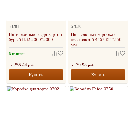
53201
67030
Пятислойный гофрокартон
Пятислойная коробка с
бурый П32 2060*2000
целлюлозой 445*334*350
мм
В наличии
255.44
79.98
от
руб.
от
руб.
Купить
Купить