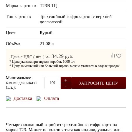
Марка картона:
Т23В 1Ц
Тип картона:
Трехслойный гофрокартон с верхней
целлюлозой
Цвет:
Бурый
Объём:
21.08
л
34.29
от
руб.
Цена с НДС ( шт. ):
* Цена указана при тираже коробок 1000 шт.
* Цену за меньший или больший тиражи можно уточнить в отделе продаж!
Минимальное
+
кол-во для заказа
ЗАПРОСИТЬ ЦЕНУ
-
(шт.):
Доставка
Оплата
Четырехклапанный короб из трехслойного гофрокартона
марки Т23. Может использоваться как индивидуальная или