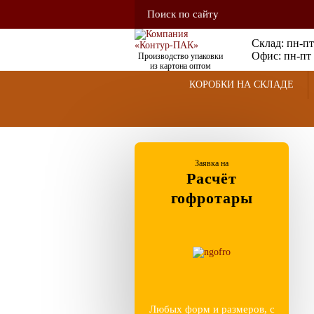
Склад: пн-пт
Офис: пн-пт 
Производство упаковки
из картона оптом
КОРОБКИ НА СКЛАДЕ
Заявка на
Расчёт
гофротары
Любых форм и размеров, с