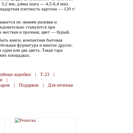
3,2 мм, длина шага — 4,5-6,4 мм).
Трехслойный гофрокороб
Самосборная коробка под
андартная плотность картона — 120 г/
400х300х400
пиццу 355*355*30
дывается по линиям рилевки и
35.00
25.00
руб.
р
27.00 руб.
следовательно стыкуются при
 жесткая и прочная, цвет — бурый.
+
+
шт.
шт.
-
-
быть книги, компактная бытовая
В КОРЗИНУ
В КОРЗИНУ
ебельная фурнитура и многое другое.
один или два цвета. Такая тара
ских площадках.
лойные коробки
|
Т-23
|
н
|
варов
|
Подарков
|
Для печенья