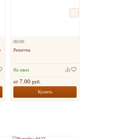
00100
07200
ы
Решетка
Белая коробка с самосб
дном «Ласточкин хвост»
265*235*70 мм
На заказ
На заказ
7.00
20.97
от
руб.
от
руб.
Купить
Купить