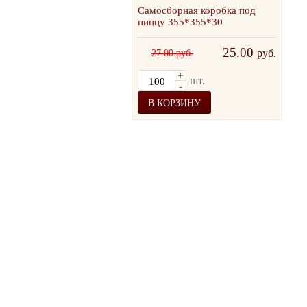
лойный гофрокороб
Самосборная коробка под
300х400
пиццу 355*355*30
35.00
25.00
руб.
руб.
27.00 руб.
+
+
шт.
шт.
-
-
КОРЗИНУ
В КОРЗИНУ