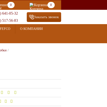
ение
Корзина
0
0
) 641-05-32
Заказать звонок
) 517-56-83
FEFCO
О КОМПАНИИ
обки
/