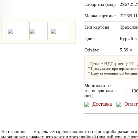
Габариты (мм):
296*252
Марка картона:
Т-23В 1
Тип картона:
Трехсло
Цвет:
Бурый в
Объём:
5.59
л
от
Цена с НДС ( шт. ):
ТОВАР МЕСЯЦА
ТОВАР МЕСЯЦА
* Цена указана при тираже коро
* Цену за меньший или больший
Минимальное
кол-во для заказа
(шт.):
Доставка
Оплат
На странице — модель четырехклапанного гофрокороба размером 
маркировке означает, что картон трехслойный (два лайнера и флют