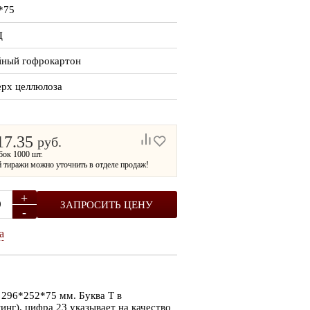
*75
Ц
йный гофрокартон
ерх целлюлоза
17.35
руб.
ТОВАР МЕСЯЦА
ТОВАР МЕСЯЦА
бок 1000 шт.
 тиражи можно уточнить в отделе продаж!
+
ЗАПРОСИТЬ ЦЕНУ
-
а
296*252*75 мм. Буква Т в
инг), цифра 23 указывает на качество