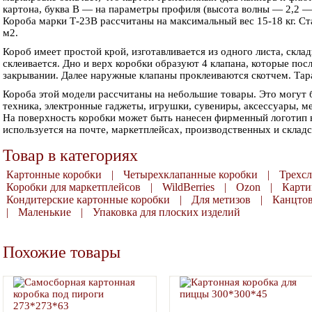
картона, буква В — на параметры профиля (высота волны — 2,2 — 
Четырехклапанный
Четырехклапанный
Короба марки Т-23В рассчитаны на максимальный вес 15-18 кг. Ст
гофрокороб 135х113х65
гофрокороб 400*400*300 с
м2.
целлюлозой
Короб имеет простой крой, изготавливается из одного листа, скла
10.00
руб.
склеивается. Дно и верх коробки образуют 4 клапана, которые по
54.86
руб.
закрывании. Далее наружные клапаны проклеиваются скотчем. Тара
+
шт.
-
+
шт.
Короба этой модели рассчитаны на небольшие товары. Это могут 
-
В КОРЗИНУ
техника, электронные гаджеты, игрушки, сувениры, аксессуары, м
В КОРЗИНУ
На поверхность коробки может быть нанесен фирменный логотип в 
используется на почте, маркетплейсах, производственных и склад
Товар в категориях
Картонные коробки
|
Четырехклапанные коробки
|
Трехс
Коробки для маркетплейсов
|
WildBerries
|
Ozon
|
Карти
Кондитерские картонные коробки
|
Для метизов
|
Канцто
|
Маленькие
|
Упаковка для плоских изделий
Похожие товары