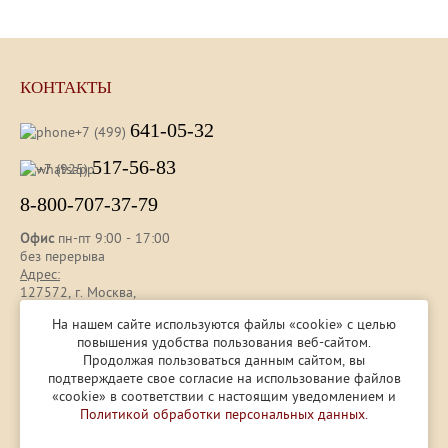
КОНТАКТЫ
641-05-32
+7 (499)
517-56-83
+7 (925)
8-800-707-37-79
Офис
пн-пт 9:00 - 17:00
без перерыва
Адрес:
127572, г. Москва,
ул. Новгородская, д. 25 , оф. 112
На нашем сайте используются файлы «cookie» с целью
повышения удобства пользования веб-сайтом.
Продолжая пользоваться данным сайтом, вы
Представленная на сайте информация носит ознакомительный
подтверждаете свое согласие на использование файлов
характер и не является публичной офертой, определяемой ст.
«cookie» в соответствии с настоящим уведомлением и
437 (2) ГК РФ.
Политикой обработки персональных данных.
© 1996 — 2026
ООО «Контур-ПАК»