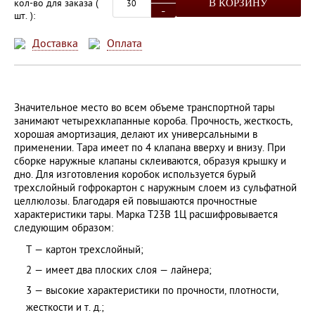
кол-во для заказа (
В КОРЗИНУ
-
шт. ):
Доставка
Оплата
Значительное место во всем объеме транспортной тары
занимают четырехклапанные короба. Прочность, жесткость,
хорошая амортизация, делают их универсальными в
применении. Тара имеет по 4 клапана вверху и внизу. При
сборке наружные клапаны склеиваются, образуя крышку и
дно. Для изготовления коробок используется бурый
трехслойный гофрокартон с наружным слоем из сульфатной
целлюлозы. Благодаря ей повышаются прочностные
характеристики тары. Марка Т23В 1Ц расшифровывается
следующим образом:
Т — картон трехслойный;
2 — имеет два плоских слоя — лайнера;
3 — высокие характеристики по прочности, плотности,
жесткости и т. д.;