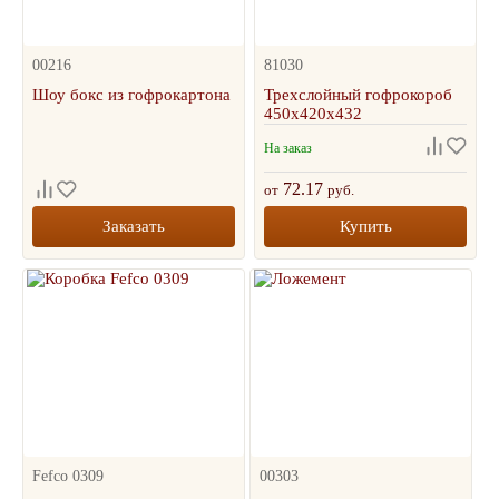
00216
81030
Шоу бокс из гофрокартона
Трехслойный гофрокороб
450х420х432
На заказ
72.17
от
руб.
Заказать
Купить
Fefco 0309
00303