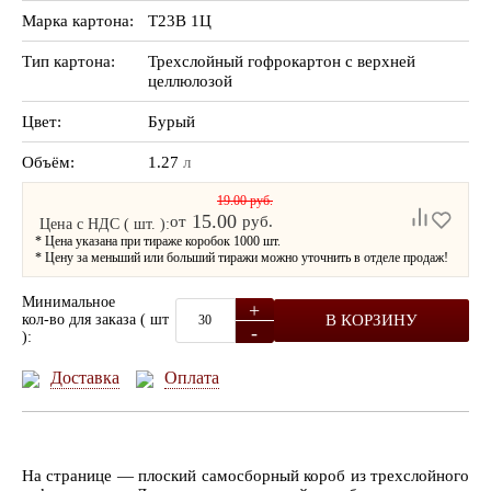
Марка картона:
Т23В 1Ц
Тип картона:
Трехслойный гофрокартон с верхней
целлюлозой
Цвет:
Бурый
Объём:
1.27
л
19.00 руб.
15.00
от
руб.
Цена с НДС ( шт. ):
* Цена указана при тираже коробок 1000 шт.
* Цену за меньший или больший тиражи можно уточнить в отделе продаж!
Минимальное
+
В КОРЗИНУ
кол-во для заказа ( шт
-
):
Доставка
Оплата
На странице — плоский самосборный короб из трехслойного