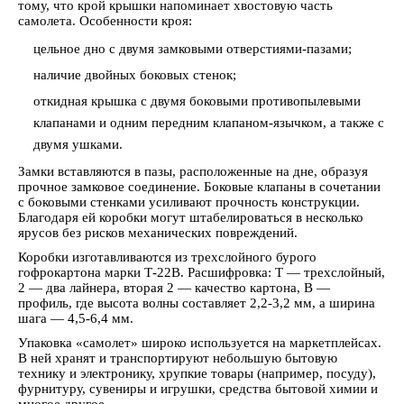
тому, что крой крышки напоминает хвостовую часть
самолета. Особенности кроя:
цельное дно с двумя замковыми отверстиями-пазами;
наличие двойных боковых стенок;
откидная крышка с двумя боковыми противопылевыми
клапанами и одним передним клапаном-язычком, а также с
двумя ушками.
Замки вставляются в пазы, расположенные на дне, образуя
прочное замковое соединение. Боковые клапаны в сочетании
с боковыми стенками усиливают прочность конструкции.
Благодаря ей коробки могут штабелироваться в несколько
ярусов без рисков механических повреждений.
Коробки изготавливаются из трехслойного бурого
гофрокартона марки Т-22В. Расшифровка: Т — трехслойный,
2 — два лайнера, вторая 2 — качество картона, В —
профиль, где высота волны составляет 2,2-3,2 мм, а ширина
шага — 4,5-6,4 мм.
Упаковка «самолет» широко используется на маркетплейсах.
В ней хранят и транспортируют небольшую бытовую
технику и электронику, хрупкие товары (например, посуду),
фурнитуру, сувениры и игрушки, средства бытовой химии и