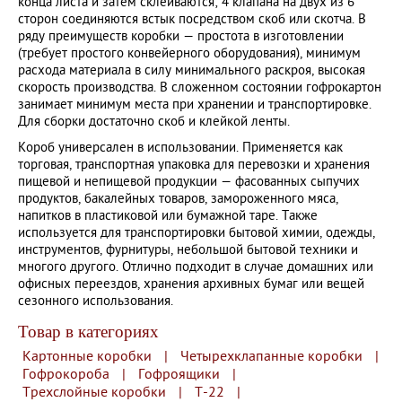
конца листа и затем склеиваются; 4 клапана на двух из 6
сторон соединяются встык посредством скоб или скотча. В
ряду преимуществ коробки — простота в изготовлении
(требует простого конвейерного оборудования), минимум
расхода материала в силу минимального раскроя, высокая
скорость производства. В сложенном состоянии гофрокартон
занимает минимум места при хранении и транспортировке.
Для сборки достаточно скоб и клейкой ленты.
Короб универсален в использовании. Применяется как
торговая, транспортная упаковка для перевозки и хранения
пищевой и непищевой продукции — фасованных сыпучих
продуктов, бакалейных товаров, замороженного мяса,
напитков в пластиковой или бумажной таре. Также
используется для транспортировки бытовой химии, одежды,
инструментов, фурнитуры, небольшой бытовой техники и
многого другого. Отлично подходит в случае домашних или
офисных переездов, хранения архивных бумаг или вещей
сезонного использования.
Товар в категориях
Картонные коробки
|
Четырехклапанные коробки
|
Гофрокороба
|
Гофроящики
|
Трехслойные коробки
|
Т-22
|