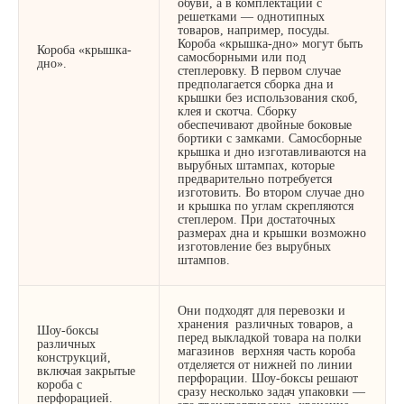
обуви, а в комплектации с
решетками — однотипных
товаров, например, посуды.
Короба «крышка-дно» могут быть
Короба «крышка-
самосборными или под
дно».
степлеровку. В первом случае
предполагается сборка дна и
крышки без использования скоб,
клея и скотча. Сборку
обеспечивают двойные боковые
бортики с замками. Самосборные
крышка и дно изготавливаются на
вырубных штампах, которые
предварительно потребуется
изготовить. Во втором случае дно
и крышка по углам скрепляются
степлером. При достаточных
размерах дна и крышки возможно
изготовление без вырубных
штампов.
Они подходят для перевозки и
хранения различных товаров, а
Шоу-боксы
перед выкладкой товара на полки
различных
магазинов верхняя часть короба
конструкций,
отделяется от нижней по линии
включая закрытые
перфорации. Шоу-боксы решают
короба с
сразу несколько задач упаковки —
перфорацией.