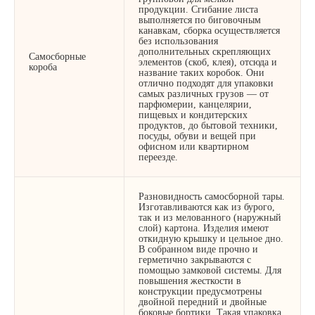
продукции. Сгибание листа
выполняется по биговочным
канавкам, сборка осуществляется
без использования
дополнительных скрепляющих
Самосборные
элементов (скоб, клея), отсюда и
короба
название таких коробок. Они
отлично подходят для упаковки
самых различных грузов — от
парфюмерии, канцелярии,
пищевых и кондитерских
продуктов, до бытовой техники,
посуды, обуви и вещей при
офисном или квартирном
переезде.
Разновидность самосборной тары.
Изготавливаются как из бурого,
так и из мелованного (наружный
слой) картона. Изделия имеют
откидную крышку и цельное дно.
В собранном виде прочно и
герметично закрываются с
помощью замковой системы. Для
повышения жесткости в
конструкции предусмотрены
двойной передний и двойные
боковые бортики. Такая упаковка