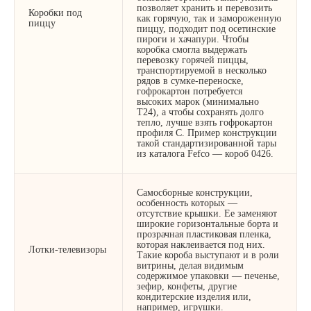
позволяет хранить и перевозить
Коробки под
как горячую, так и замороженную
пиццу
пиццу, подходит под осетинские
пироги и хачапури. Чтобы
коробка смогла выдержать
перевозку горячей пиццы,
транспортируемой в несколько
рядов в сумке-переноске,
гофрокартон потребуется
высоких марок (минимально
Т24), а чтобы сохранять долго
тепло, лучше взять гофрокартон
профиля С. Пример конструкции
такой стандартизированной тары
из каталога Fefco — короб 0426.
Самосборные конструкции,
особенность которых —
отсутствие крышки. Ее заменяют
широкие горизонтальные борта и
прозрачная пластиковая пленка,
которая наклеивается под них.
Лотки-телевизоры
Такие короба выступают и в роли
витрины, делая видимым
содержимое упаковки — печенье,
зефир, конфеты, другие
кондитерские изделия или,
например, игрушки.