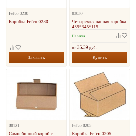
Fefco 0230
03030
Коробка Fefco 0230
Четырехклапанная коробка
435*345*115
На заказ
35.39
от
руб.
Заказать
Купить
00121
Fefco 0205
Самосборный короб с
Коробка Fefco 0205