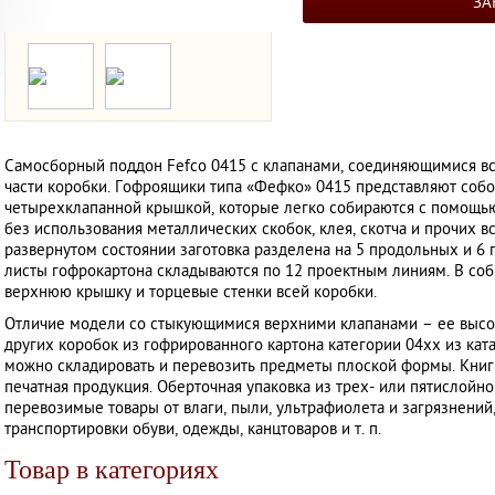
ЗА
Самосборный поддон Fefco 0415 с клапанами, соединяющимися вс
части коробки. Гофроящики типа «Фефко» 0415 представляют соб
ТОВАР МЕСЯЦА
ТОВАР МЕСЯЦА
четырехклапанной крышкой, которые легко собираются с помощь
без использования металлических скобок, клея, скотча и прочих 
развернутом состоянии заготовка разделена на 5 продольных и 6
листы гофрокартона складываются по 12 проектным линиям. В со
верхнюю крышку и торцевые стенки всей коробки.
Отличие модели со стыкующимися верхними клапанами – ее высот
других коробок из гофрированного картона категории 04хх из ка
можно складировать и перевозить предметы плоской формы. Книги
печатная продукция. Оберточная упаковка из трех- или пятислой
перевозимые товары от влаги, пыли, ультрафиолета и загрязнений
транспортировки обуви, одежды, канцтоваров и т. п.
Товар в категориях
ырехклапанный
Четырехклапанный
Само