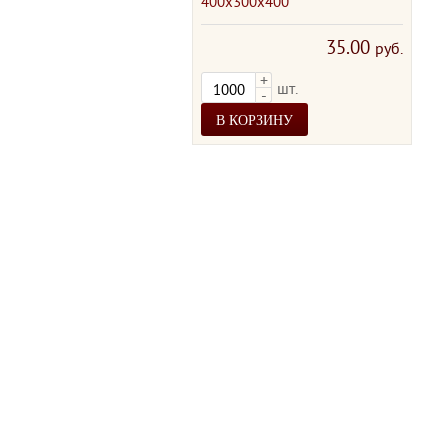
400х300х400
гоф
цел
35.00
руб.
+
шт.
-
В КОРЗИНУ
В