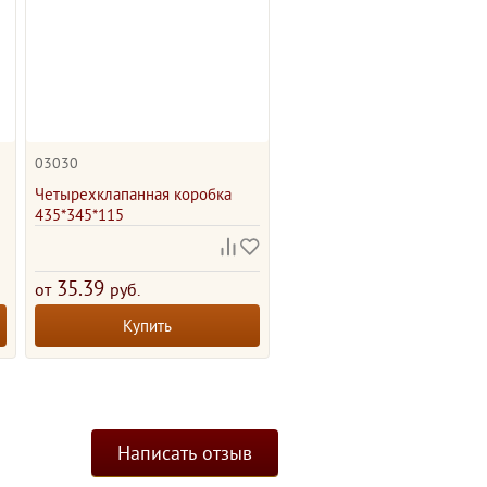
03030
Четырехклапанная коробка
435*345*115
35.39
от
руб.
Купить
Написать отзыв