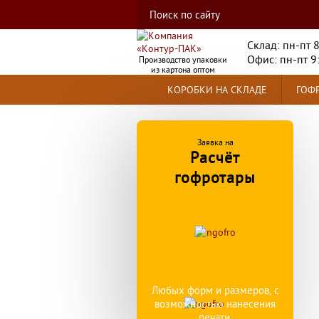
Склад: пн-пт 
Офис: пн-пт 9
Производство упаковки
из картона оптом
КОРОБКИ НА СКЛАДЕ
ГОФР
Заявка на
Расчёт
гофротары
Любых форм и размеров, с
возможностью нанесения
печати.