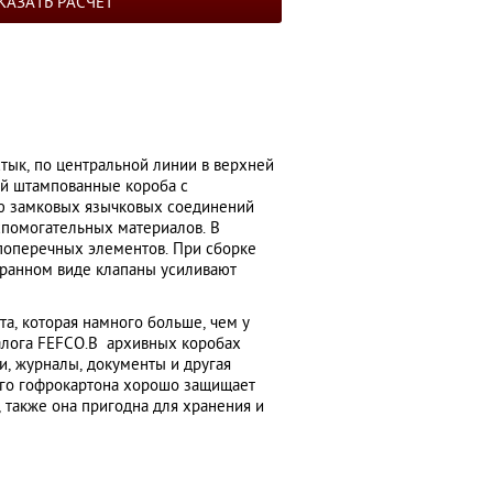
КАЗАТЬ РАСЧЕТ
тык, по центральной линии в верхней
ой штампованные короба с
ТОВАР МЕСЯЦА
ю замковых язычковых соединений
вспомогательных материалов. В
 поперечных элементов. При сборке
бранном виде клапаны усиливают
а, которая намного больше, чем у
талога FEFCO.В архивных коробах
, журналы, документы и другая
ного гофрокартона хорошо защищает
, также она пригодна для хранения и
сборная коробка под