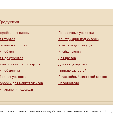
родукция
оробки для пиццы
Подарочные упаковки
ля тортов
Конструкции под склейку
очтовые коробки
Упаковка для посуды
ля обуви
Клейкая лента
ля документов
Для цветов
ятислойный гофрокартон
Для канцелярских
ля общепита
принадлежностей
борная упаковка
Двухслойный листовой картон
оробки для маркетплейсов
Наполнители
ля хранения одежды
ия носит ознакомительный характер и не является публичной офертой
 «cookie» с целью повышения удобства пользования веб-сайтом. Прод