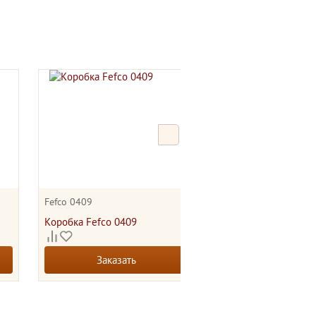
у 355*355*30
25.00
руб.
.00 руб.
+
шт.
-
КОРЗИНУ
Fefco 0409
0413
Коробка Fefco 0409
Коробка 0413
Заказать
Заказать