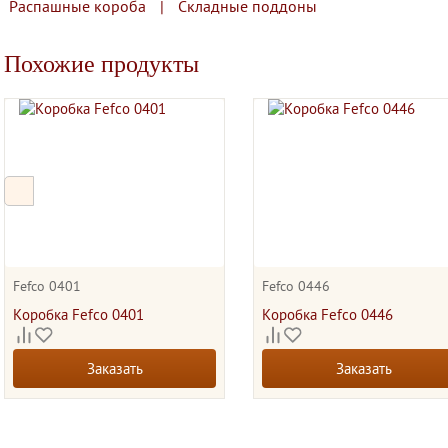
рокороб 400*400*300 с
гофрокороб 135х113х65
пицц
Распашные короба
|
Складные поддоны
люлозой
10.00
руб.
27
Похожие продукты
54.86
руб.
+
шт.
-
+
шт.
-
В КОРЗИНУ
В 
 КОРЗИНУ
Fefco 0401
Fefco 0446
Коробка Fefco 0401
Коробка Fefco 0446
Заказать
Заказать