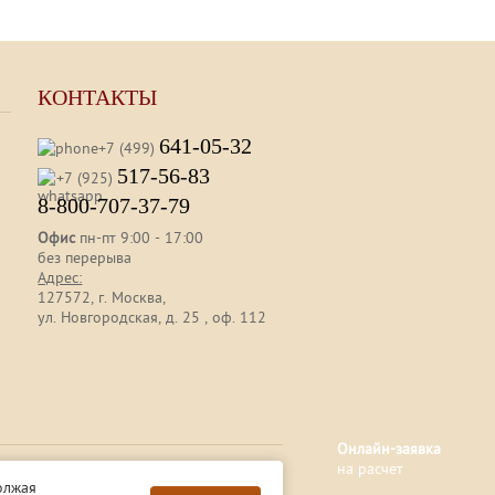
КОНТАКТЫ
641-05-32
+7 (499)
517-56-83
+7 (925)
8-800-707-37-79
Офис
пн-пт 9:00 - 17:00
без перерыва
Адрес:
127572, г. Москва,
ул. Новгородская, д. 25 , оф. 112
Онлайн-заявка
на расчет
, определяемой ст. 437 (2) ГК РФ.
олжая