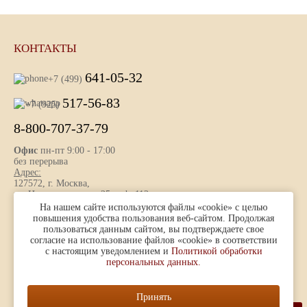
КОНТАКТЫ
641-05-32
+7 (499)
517-56-83
+7 (925)
8-800-707-37-79
Офис
пн-пт 9:00 - 17:00
без перерыва
Адрес:
127572, г. Москва,
ул. Новгородская, д. 25 , оф. 112
На нашем сайте используются файлы «cookie» с целью
повышения удобства пользования веб-сайтом. Продолжая
пользоваться данным сайтом, вы подтверждаете свое
Представленная на сайте информация носит ознакомительный
согласие на использование файлов «cookie» в соответствии
характер и не является публичной офертой, определяемой ст. 437
с настоящим уведомлением и
Политикой обработки
(2) ГК РФ.
персональных данных.
© 1996 — 2026
ООО «Контур-ПАК»
Принять
Разработка и продвижение