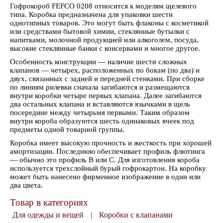
Гофрокороб FEFCO 0208 относится к моделям щелевого
типа. Коробка предназначена для упаковки шести
однотипных товаров. Это могут быть флаконы с косметикой
или средствами бытовой химии, стеклянные бутылки с
напитками, молочной продукцией или алкоголем, посуда,
высокие стеклянные банки с консервами и многое другое.
Особенность конструкции — наличие шести сложных
клапанов — четырех, расположенных по бокам (по два) и
двух, связанных с задней и передней стенками. При сборке
по линиям рилевки сначала загибаются и размещаются
внутри коробки четыре первых клапана. Далее загибаются
два остальных клапана и вставляются язычками в щель
посередине между четырьмя первыми. Таким образом
внутри короба образуются шесть одинаковых ячеек под
предметы одной товарной группы.
Коробка имеет высокую прочность и жесткость при хорошей
амортизации. Последнюю обеспечивает профиль флютинга
— обычно это профиль В или С. Для изготовления короба
используется трехслойный бурый гофрокартон. На коробку
может быть нанесено фирменное изображение в один или
два цвета.
Товар в категориях
Для одежды и вещей
|
Коробки с клапанами