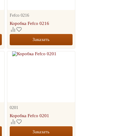
ТОВАР МЕСЯЦА
Fefco 0216
Коробка Fefco 0216
Заказать
рехклапанный
окороб 400*400*300 с
юлозой
0201
54.86
руб.
Коробка Fefco 0201
+
шт.
-
КОРЗИНУ
Заказать