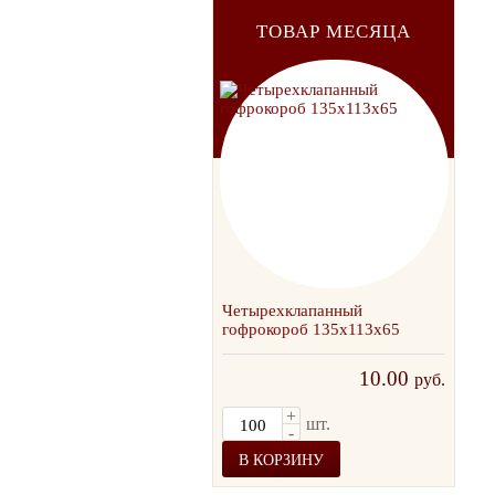
ТОВАР МЕСЯЦА
Четырехклапанный
Сам
гофрокороб 135х113х65
пиц
10.00
руб.
2
+
шт.
-
В КОРЗИНУ
В