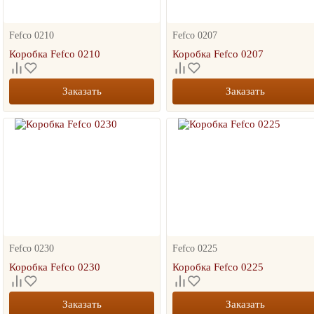
ТОВАР МЕСЯЦА
ТОВАР МЕСЯЦА
Fefco 0210
Fefco 0207
Коробка Fefco 0210
Коробка Fefco 0207
Заказать
Заказать
осборная коробка под
Трехслойный гофрокороб
Четы
цу 355*355*30
400х300х400
гофр
целл
25.00
35.00
руб.
руб.
7.00 руб.
Fefco 0230
Fefco 0225
+
+
Коробка Fefco 0230
Коробка Fefco 0225
шт.
шт.
-
-
 КОРЗИНУ
В КОРЗИНУ
В 
Заказать
Заказать