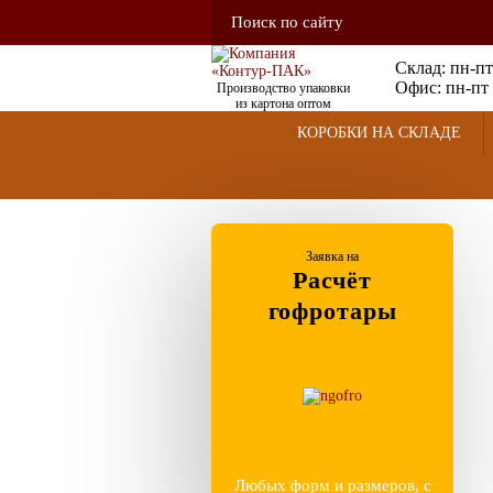
Склад: пн-пт
Офис: пн-пт 
Производство упаковки
из картона оптом
КОРОБКИ НА СКЛАДЕ
Заявка на
Расчёт
гофротары
Любых форм и размеров, с