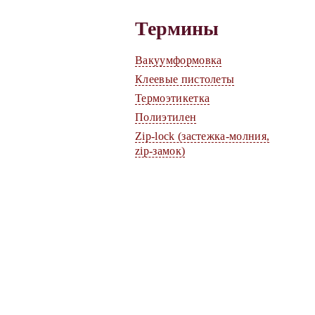
Термины
Вакуумформовка
Клеевые пистолеты
Термоэтикетка
Полиэтилен
Zip-lock (застежка-молния,
zip-замок)