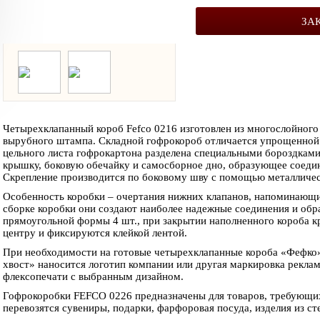
ЗА
Четырехклапанный короб Fefco 0216 изготовлен из многослойног
вырубного штампа. Складной гофрокороб отличается упрощенной к
ТОВАР МЕСЯЦА
ТОВАР МЕСЯЦА
цельного листа гофрокартона разделена специальными бороздками
крышку, боковую обечайку и самосборное дно, образующее соедин
Скрепление производится по боковому шву с помощью металлическ
Особенность коробки – очертания нижних клапанов, напоминающи
сборке коробки они создают наиболее надежные соединения и обр
прямоугольной формы 4 шт., при закрытии наполненного короба 
центру и фиксируются клейкой лентой.
При необходимости на готовые четырехклапанные короба «Фефко»
хвост» наносится логотип компании или другая маркировка рекла
флексопечати с выбранным дизайном.
Гофрокоробки FEFCO 0226 предназначены для товаров, требующих
перевозятся сувениры, подарки, фарфоровая посуда, изделия из стек