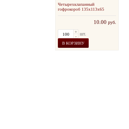
Четырехклапанный
Тре
гофрокороб 135х113х65
400
10.00
руб.
+
шт.
-
В КОРЗИНУ
В