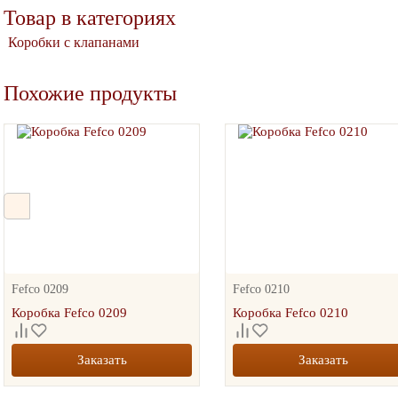
хслойный гофрокороб
Товар в категориях
Четырехклапанный
Само
х300х400
гофрокороб 400*400*300 с
пицц
Коробки с клапанами
целлюлозой
35.00
руб.
27
54.86
руб.
Похожие продукты
+
шт.
-
+
шт.
-
 КОРЗИНУ
В 
В КОРЗИНУ
Fefco 0209
Fefco 0210
Коробка Fefco 0209
Коробка Fefco 0210
Заказать
Заказать