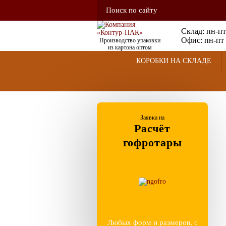
Склад: пн-пт
Офис: пн-пт 
Производство упаковки
из картона оптом
КОРОБКИ НА СКЛАДЕ
Заявка на
Расчёт
гофротары
Любых форм и размеров, с