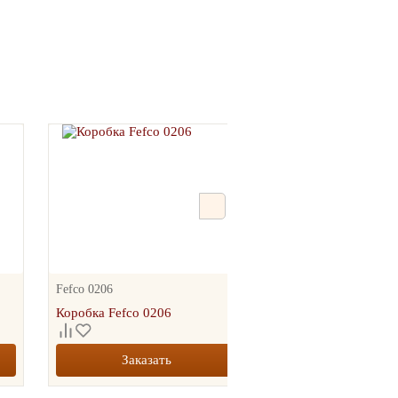
сборная коробка под
у 355*355*30
25.00
руб.
.00 руб.
+
шт.
-
КОРЗИНУ
Fefco 0206
Fefco 0227
Коробка Fefco 0206
Коробка Fefco 0227
Заказать
Заказать