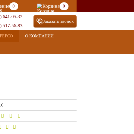
ение
Корзина
0
0
) 641-05-32
Заказать звонок
) 517-56-83
FEFCO
О КОМПАНИИ
16