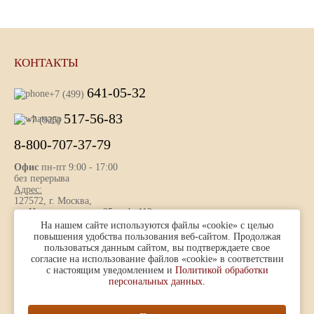
КОНТАКТЫ
641-05-32
+7 (499)
517-56-83
+7 (925)
8-800-707-37-79
Офис
пн-пт 9:00 - 17:00
без перерыва
Адрес:
127572, г. Москва,
ул. Новгородская, д. 25 , оф. 112
На нашем сайте используются файлы «cookie» с целью
повышения удобства пользования веб-сайтом. Продолжая
пользоваться данным сайтом, вы подтверждаете свое
Представленная на сайте информация носит ознакомительный
согласие на использование файлов «cookie» в соответствии
характер и не является публичной офертой, определяемой ст. 437
с настоящим уведомлением и
Политикой обработки
(2) ГК РФ.
персональных данных.
© 1996 — 2026
ООО «Контур-ПАК»