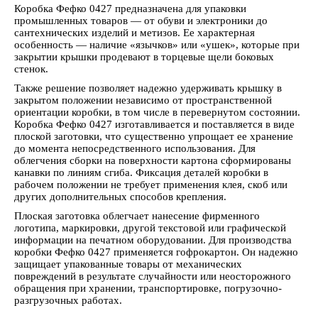
Коробка Фефко 0427 предназначена для упаковки
промышленных товаров — от обуви и электроники до
сантехнических изделий и метизов. Ее характерная
особенность — наличие «язычков» или «ушек», которые при
закрытии крышки продевают в торцевые щели боковых
стенок.
Также решение позволяет надежно удерживать крышку в
закрытом положении независимо от пространственной
ориентации коробки, в том числе в перевернутом состоянии.
Коробка Фефко 0427 изготавливается и поставляется в виде
плоской заготовки, что существенно упрощает ее хранение
до момента непосредственного использования. Для
облегчения сборки на поверхности картона сформированы
канавки по линиям сгиба. Фиксация деталей коробки в
рабочем положении не требует применения клея, скоб или
других дополнительных способов крепления.
Плоская заготовка облегчает нанесение фирменного
логотипа, маркировки, другой текстовой или графической
информации на печатном оборудовании. Для производства
коробки Фефко 0427 применяется гофрокартон. Он надежно
защищает упакованные товары от механических
повреждений в результате случайности или неосторожного
обращения при хранении, транспортировке, погрузочно-
разгрузочных работах.