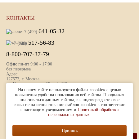
КОНТАКТЫ
641-05-32
+7 (499)
517-56-83
+7 (925)
8-800-707-37-79
Офис
пн-пт 9:00 - 17:00
без перерыва
Адрес:
127572, г. Москва,
ул. Новгородская, д. 25 , оф. 112
На нашем сайте используются файлы «cookie» с целью
повышения удобства пользования веб-сайтом. Продолжая
пользоваться данным сайтом, вы подтверждаете свое
Представленная на сайте информация носит ознакомительный
согласие на использование файлов «cookie» в соответствии
характер и не является публичной офертой, определяемой ст. 437
с настоящим уведомлением и
Политикой обработки
(2) ГК РФ.
персональных данных.
© 1996 — 2026
ООО «Контур-ПАК»
Принять
Разработка и продвижение
НАВЕРХ