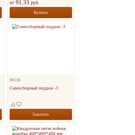
91.33
от
руб.
Купить
слойный гофрокороб
300х400
35.00
руб.
+
шт.
-
00130
КОРЗИНУ
й
Самосборный поддон -3
Заказать