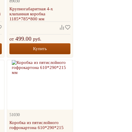
89030
Крупногабаритная 4-х
й
клапанная коробка
1185*785*800 мм
499.00
от
руб.
Купить
51030
Коробка из пятислойного
гофрокартона 610*290*215