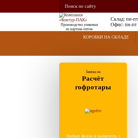
Склад: пн-пт
Офис: пн-пт 
Производство упаковки
из картона оптом
КОРОБКИ НА СКЛАДЕ
Заявка на
Расчёт
гофротары
Любых форм и размеров, с