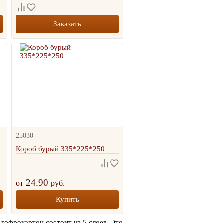
Заказать
25030
Короб бурый 335*225*250
24.90
от
руб.
Купить
гофрокартон состоит из 5 слоев. Это