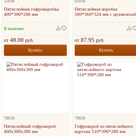
52030
65030
Пятислойная гофрокоробка
Пятислойная коробка
400*300*200 мм
500*360*324 мм с целлюлозо
В наличии
48.00
87.95
от
руб.
от
руб.
Купить
Купить
78030
79030
Пятислойный гофрокороб
Гофрокороб из пятислойного
400х300х300 мм
картона 510*390*280 мм