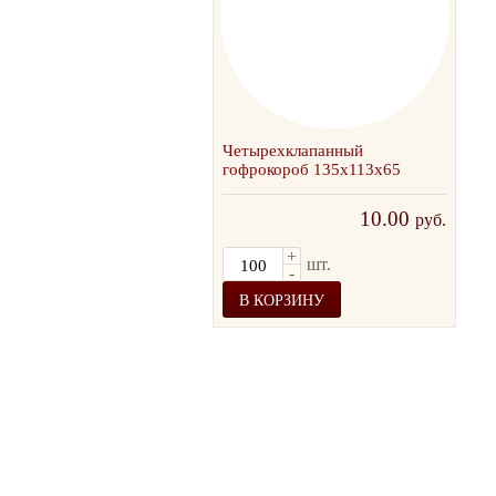
Четырехклапанный
Сам
гофрокороб 135х113х65
пиц
10.00
руб.
2
+
шт.
-
В КОРЗИНУ
В