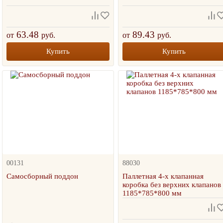
63.48
89.43
от
руб.
от
руб.
Купить
Купить
00131
88030
ТОВАР МЕСЯЦА
ТОВАР МЕСЯЦА
Самосборный поддон
Паллетная 4-х клапанная
коробка без верхних клапанов
1185*785*800 мм