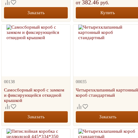
382.46
от
руб.
Заказать
Купить
осборная коробка под
Четырехклапанный
Трех
цу 355*355*30
гофрокороб 400*400*300 с
400х
целлюлозой
25.00
руб.
7.00 руб.
54.86
руб.
+
шт.
-
+
шт.
-
00138
00035
 КОРЗИНУ
В 
В КОРЗИНУ
Самосборный короб с замком
Четырехклапанный картонны
и фиксирующейся откидной
короб стандартный
крышкой
Заказать
Заказать