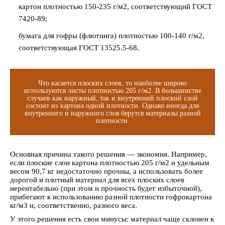
картон плотностью 150-235 г/м2, соответствующий ГОСТ
7420-89;
бумага для гофры (флютинга) плотностью 100-140 г/м2,
соответствующая ГОСТ 13525.5-68.
Что касается плоских слоев, то наиболее широко
используются листы плотностью 205 г/м2. В большинстве
случаев как наружный, так и внутренний плоский слой
состоит из картона одной плотности. Однако иногда для
внутреннего и наружного слоя берутся материалы разной
плотности.
Основная причина такого решения — экономия. Например,
если плоские слои картона плотностью 205 г/м2 и удельным
весом 90,7 кг недостаточно прочны, а использовать более
дорогой и плотный материал для всех плоских слоев
нерентабельно (при этом и прочность будет избыточной),
прибегают к использованию разной плотности гофрокартона
кг/м3 и, соответственно, разного веса.
У этого решения есть свои минусы: материал чаще склонен к