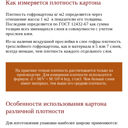
Как измеряется плотность картона
Плотность гофрокартона кг м2 определяется через
отношение массы 1 м2 к показателю его толщины.
Последняя определяется по ГОСТ 12432-67 как сумма
толщин всех имеющихся слоев в совокупности с учетом
прослоек клея.
Из-за наличия воздушной прослойки в слое гофры плотность
трехслойного гофрокартона, как и материала в 5 или 7 слоев,
всегда меньше, чем плотность каждого отдельного слоя.
На практике точная плотность рассчитывается только на
производстве. Для измерения плотности используется
формула: d = M/V = M /10^4 hср, г/см3. Чем больше слоев
имеет материал, тем выше его средняя плотность.
Особенности использования картона
различной плотности
Для изготовления упаковки наиболее широко применяются: